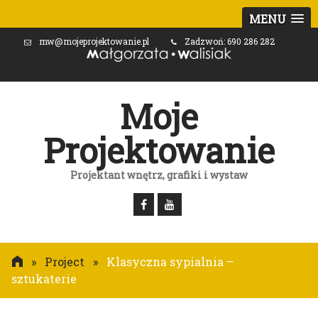
MENU
mw@mojeprojektowanie.pl
Zadzwoń: 690 286 282
Moje
Projektowanie
Projektant wnętrz, grafiki i wystaw
»
Project
»
Klasyczna sypialnia –
sztukaterie