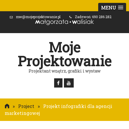
MENU
mw@mojeprojektowanie.pl
Zadzwoń: 690 286 282
Moje
Projektowanie
Projektant wnętrz, grafiki i wystaw
»
Project
»
Projekt infografiki dla agencji
marketingowej