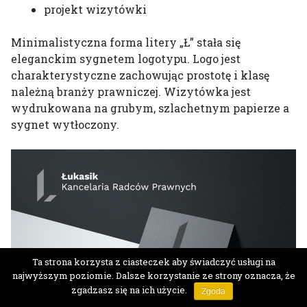
projekt wizytówki
Minimalistyczna forma litery „Ł” stała się
eleganckim sygnetem logotypu. Logo jest
charakterystyczne zachowując prostotę i klasę
należną branży prawniczej. Wizytówka jest
wydrukowana na grubym, szlachetnym papierze a
sygnet wytłoczony.
Ta strona korzysta z ciasteczek aby świadczyć usługi na
najwyższym poziomie. Dalsze korzystanie ze strony oznacza, że
zgadzasz się na ich użycie.
Zgoda