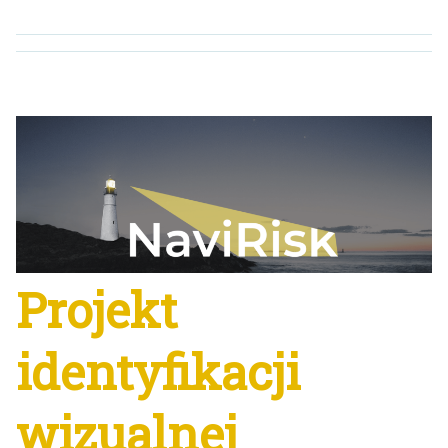
Projekt
identyfikacji
wizualnej