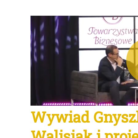
Wywiad Gnyszk
Walisiak i pro