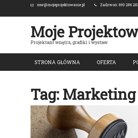
mw@mojeprojektowanie.pl
Zadzwoń: 690 286 28
Moje Projektow
Projektant wnętrz, grafiki i wystaw
Skip
STRONA GŁÓWNA
OFERTA
P
to
content
Tag:
Marketing