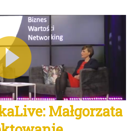
aLive: Małgorzata
jektowanie