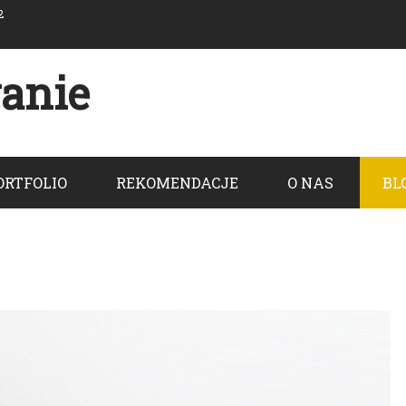
2
anie
ORTFOLIO
REKOMENDACJE
O NAS
BL