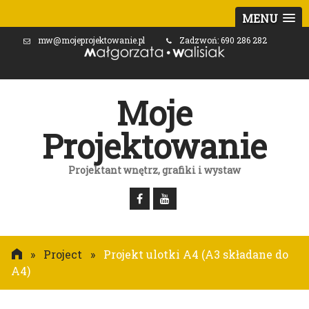
MENU
mw@mojeprojektowanie.pl
Zadzwoń: 690 286 282
Moje
Projektowanie
Projektant wnętrz, grafiki i wystaw
»
Project
»
Projekt ulotki A4 (A3 składane do
A4)