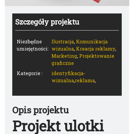
Szczegóły projektu
Niezbędne
Ilustracja
,
Komunikacja
umiejętności:
wizualna
,
Kreacja reklamy
,
Marketing
,
Projektowanie
graficzne
Kategorie :
identyfikacja-
wizualna
,
reklama
,
Opis projektu
Projekt ulotki