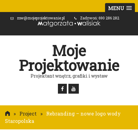
MENU
mw@mojeprojektowanie.pl
Zadzwoń: 690 286 282
Moje
Projektowanie
Projektant wnętrz, grafiki i wystaw
»
Project
»
Rebranding – nowe logo wody
Staropolska