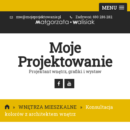
MENU
mw@mojeprojektowanie.pl
Zadzwoń: 690 286 282
Moje
Projektowanie
Projektant wnętrz, grafiki i wystaw
»
WNĘTRZA MIESZKALNE
»
Konsultacja
kolorów z architektem wnętrz