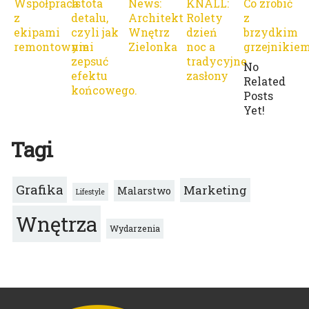
Współpraca
Istota
News:
KNALL:
Co zrobić
z
detalu,
Architekt
Rolety
z
ekipami
czyli jak
Wnętrz
dzień
brzydkim
remontowymi
nie
Zielonka
noc a
grzejnikie
zepsuć
tradycyjne
No
efektu
zasłony
Related
końcowego.
Posts
Yet!
Tagi
Grafika
Marketing
Malarstwo
Lifestyle
Wnętrza
Wydarzenia