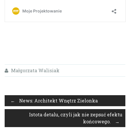
Małgorzata Walisiak
Post
←
News: Architekt Wnętrz Zielonka
Istota detalu, czyli jak nie zepsuć efektu
navigation
końcowego.
→